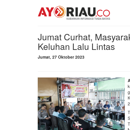
Jumat Curhat, Masyar
Keluhan Lalu Lintas
Jumat, 27 Oktober 2023
k
g
K
2
T
S
T
M