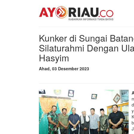
Kunker di Sungai Batan
Silaturahmi Dengan Ul
Hasyim
Ahad, 03 Desember 2023
m
d
y
K
b
J