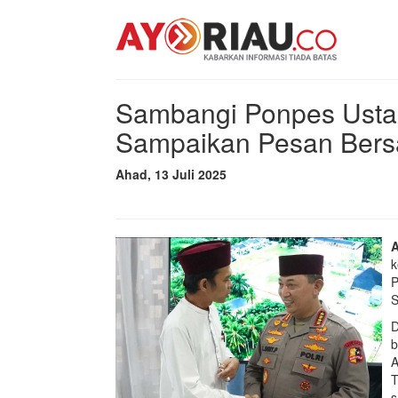
Sambangi Ponpes Ustaz
Sampaikan Pesan Bers
Ahad, 13 Juli 2025
k
P
S
D
b
A
T
s