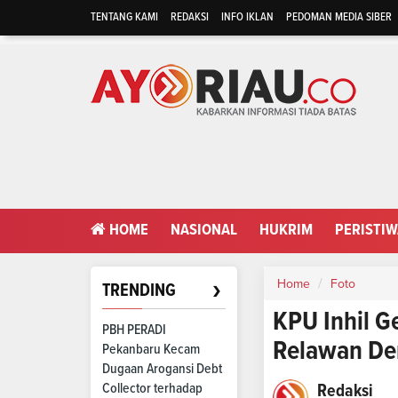
TENTANG KAMI
REDAKSI
INFO IKLAN
PEDOMAN MEDIA SIBER
HOME
NASIONAL
HUKRIM
PERISTI
›
Home
Foto
TRENDING
KPU Inhil G
PBH PERADI
Relawan De
Pekanbaru Kecam
Dugaan Arogansi Debt
Collector terhadap
Redaksi