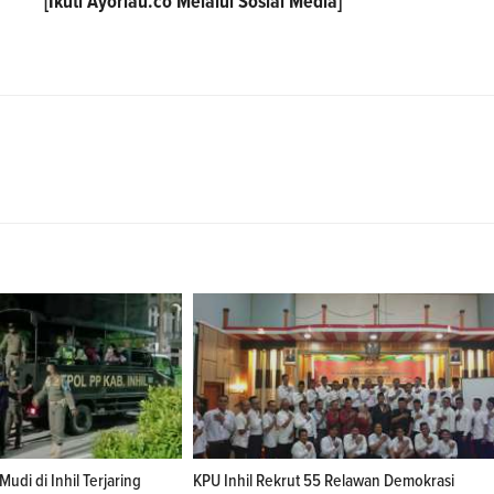
[Ikuti
Ayoriau.co
Melalui Sosial Media]
di di Inhil Terjaring
KPU Inhil Rekrut 55 Relawan Demokrasi