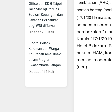
Tembilahan (ARC), -
Office dan KDEI Taipei
nonton bareng (non
Jalin Sinergi Perluas
Edukasi Keuangan dan
(17/1/2019) malam, d
Layanan Perbankan
semacam screen 
bagi WNI di Taiwan
pembekalan," uja
Dibaca : 285 Kali
Kamis (17/1/2019)
Sinergi Polsek
Hotel Bidakara, P
Kateman dan Warga
hukum, HAM, koru
Kelurahan Amal Bhakti
menjadi moderato
dalam Program
Swasembada Pangan
(ded)
Dibaca : 451 Kali