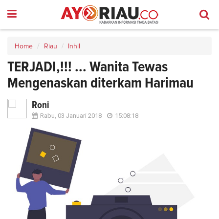
Home
Riau
Inhil
TERJADI,!!! ... Wanita Tewas
Mengenaskan diterkam Harimau
Roni
Rabu, 03 Januari 2018
15:08:18