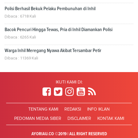
Polisi Berhasil Bekuk Pelaku Pembunuhan di Inhil
Dibaca : 6718 Kali
Bacok Pencuri Hingga Tewas, Pria di Inhil Diamankan Polisi
Dibaca : 6265 Kali
Warga Inhil Meregang Nyawa Akibat Tersambar Petir
Dibaca : 11369 Kali
IKUTI KAMI DI:
TENTANG KAMI
REDAKSI
INFO IKLAN
PEDOMAN MEDIA SIBER
DISCLAIMER
KONTAK KAMI
AYORIAU.CO ©2019 | ALL RIGHT RESERVED