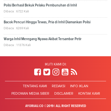
Polisi Berhasil Bekuk Pelaku Pembunuhan di Inhil
Dibaca : 6722 Kali
Bacok Pencuri Hingga Tewas, Pria di Inhil Diamankan Polisi
Dibaca : 6269 Kali
Warga Inhil Meregang Nyawa Akibat Tersambar Petir
Dibaca : 11376 Kali
IKUTI KAMI DI:
TENTANG KAMI
REDAKSI
INFO IKLAN
PEDOMAN MEDIA SIBER
DISCLAIMER
KONTAK KAMI
AYORIAU.CO ©2019 | ALL RIGHT RESERVED