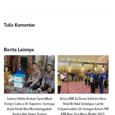
Tulis Komentar
Berita Lainnya
Santuni Balita Korban SpeedBoat
Ketua KBB Sa'Dunia Sahbirin Noor
Evelyn Calisca 01, Kapolres: Semoga
Halal Bi Halal Sekaligus Lantik
Asyfa Kelak Bisa Membanggakan
H.Syamsuddin Uti Sebagai Ketum PW
Kedua Alm Orang Tuanya
KBB Riau Sisa Masa Bhakti 2022-