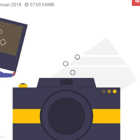
anuari 2018
07:09:54
WIB