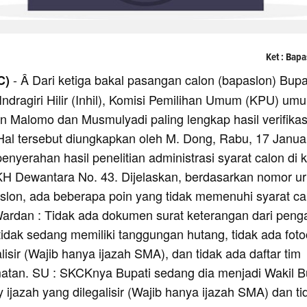
Ket : Bap
- Â Dari ketiga bakal pasangan calon (bapaslon) Bupa
C)
Indragiri Hilir (Inhil), Komisi Pemilihan Umum (KPU) u
Malomo dan Musmulyadi paling lengkap hasil verifikas
 Hal tersebut diungkapkan oleh M. Dong, Rabu, 17 Janua
penyerahan hasil penelitian administrasi syarat calon di 
 KH Dewantara No. 43. Dijelaskan, berdasarkan nomor ur
slon, ada beberapa poin yang tidak memenuhi syarat ca
Wardan : Tidak ada dokumen surat keterangan dari peng
tidak sedang memiliki tanggungan hutang, tidak ada fot
alisir (Wajib hanya ijazah SMA), dan tidak ada daftar tim
an. SU : SKCKnya Bupati sedang dia menjadi Wakil Bu
y ijazah yang dilegalisir (Wajib hanya ijazah SMA) dan ti