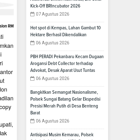
Kick-Off BRIncubator 2026
07 Agustus 2026
aslon RM
Hot spot di Kempas, Lahan Gambut 10
Hektare Berhasil Dikendalikan
ti
06 Agustus 2026
mumkan
i
PBH PERADI Pekanbaru Kecam Dugaan
ri
Arogansi Debt Collector terhadap
kantor
Advokat, Desak Aparat Usut Tuntas
06 Agustus 2026
ut
lon
Bangkitkan Semangat Nasionalisme,
adilan
Polsek Sungai Batang Gelar Ekspedisi
ocopy
Presisi Merah Putih di Desa Benteng
Barat
06 Agustus 2026
pati,
dak
Antisipasi Musim Kemarau, Polsek