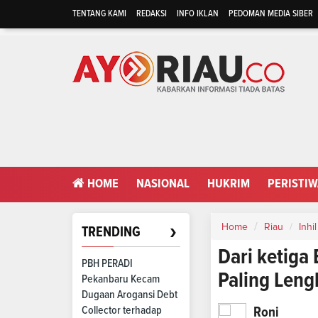
TENTANG KAMI
REDAKSI
INFO IKLAN
PEDOMAN MEDIA SIBER
HOME
NASIONAL
HUKRIM
PERISTI
›
Home
Riau
Inhil
TRENDING
Dari ketiga
PBH PERADI
Paling Lengk
Pekanbaru Kecam
Dugaan Arogansi Debt
Collector terhadap
Roni