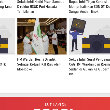
aid
Sekda Inhil Hadiri Pisah Sambut
Bupati Inhil Tinjau Kondisi
ing Tanah
Direktur RSUD Puri Husada
Memprihatinkan SDN 011 D
Tembilahan
Sungai Ambat, Enok
HM Wardan Resmi Dilantik
Sekda Inhil: Surat Pengaju
 OTK
Sebagai Ketua HKTI Riau oleh
Cuti HM. Wardan dan Rosm
Moeldoko
Sudah di Ajukan Ke Gubern
Riau
IKUTI KAMI DI: