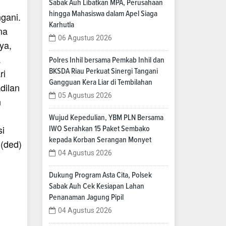
Sabak Auh Libatkan MPA, Perusahaan
hingga Mahasiswa dalam Apel Siaga
gani.
Karhutla
na
06 Agustus 2026
ya,
a
Polres Inhil bersama Pemkab Inhil dan
ri
BKSDA Riau Perkuat Sinergi Tangani
Gangguan Kera Liar di Tembilahan
dilan
05 Agustus 2026
n
Wujud Kepedulian, YBM PLN Bersama
si
IWO Serahkan 15 Paket Sembako
kepada Korban Serangan Monyet
.(ded)
04 Agustus 2026
Dukung Program Asta Cita, Polsek
Sabak Auh Cek Kesiapan Lahan
Penanaman Jagung Pipil
04 Agustus 2026