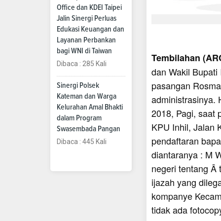
Office dan KDEI Taipei
Jalin Sinergi Perluas
Edukasi Keuangan dan
Layanan Perbankan
bagi WNI di Taiwan
Tembilahan (AR
Dibaca : 285 Kali
dan Wakil Bupati 
pasangan Rosman 
Sinergi Polsek
Kateman dan Warga
administrasinya.
Kelurahan Amal Bhakti
2018, Pagi, saat 
dalam Program
KPU Inhil, Jalan
Swasembada Pangan
pendaftaran bapa
Dibaca : 445 Kali
diantaranya : M 
negeri tentang Â 
ijazah yang dileg
kompanye Kecamat
tidak ada fotocop