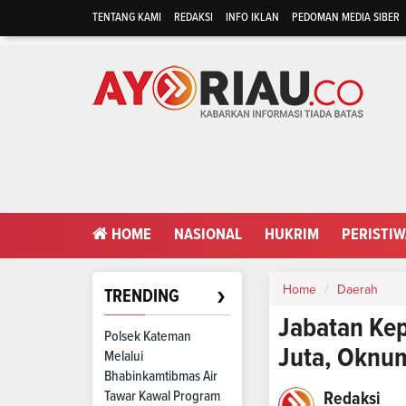
TENTANG KAMI
REDAKSI
INFO IKLAN
PEDOMAN MEDIA SIBER
HOME
NASIONAL
HUKRIM
PERISTI
›
Home
Daerah
TRENDING
Jabatan Kep
Polsek Kateman
Juta, Oknu
Melalui
Bhabinkamtibmas Air
Tawar Kawal Program
Redaksi