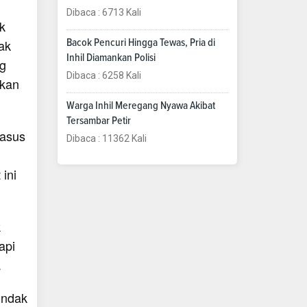
Dibaca : 6713 Kali
k
ak
Bacok Pencuri Hingga Tewas, Pria di
Inhil Diamankan Polisi
ng
Dibaca : 6258 Kali
ikan
Warga Inhil Meregang Nyawa Akibat
Tersambar Petir
kasus
Dibaca : 11362 Kali
ini
k
api
.
indak