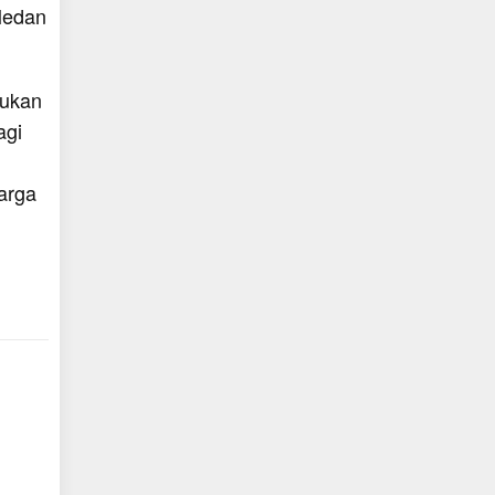
 Medan
bukan
agi
arga