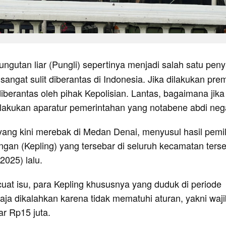
ungutan liar (Pungli) sepertinya menjadi salah satu peny
angat sulit diberantas di Indonesia. Jika dilakukan pre
berantas oleh pihak Kepolisian. Lantas, bagaimana jika
 dilakukan aparatur pemerintahan yang notabene abdi neg
 yang kini merebak di Medan Denai, menyusul hasil pemi
ngan (Kepling) yang tersebar di seluruh kecamatan ters
2025) lalu.
at isu, para Kepling khususnya yang duduk di periode
ja dikalahkan karena tidak mematuhi aturan, yakni waji
ar Rp15 juta.