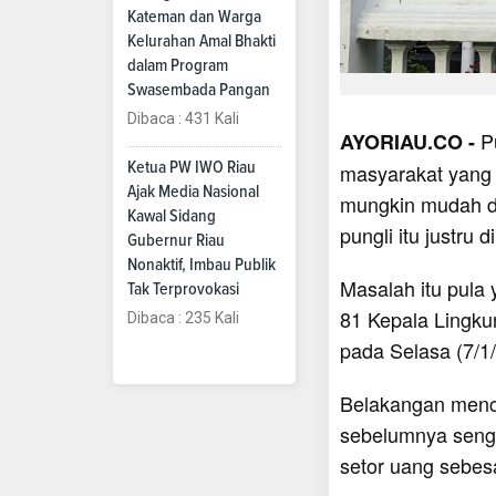
Kateman dan Warga
Kelurahan Amal Bhakti
dalam Program
Swasembada Pangan
Dibaca : 431 Kali
P
AYORIAU.CO -
Ketua PW IWO Riau
masyarakat yang s
Ajak Media Nasional
mungkin mudah di
Kawal Sidang
pungli itu justru
Gubernur Riau
Nonaktif, Imbau Publik
Masalah itu pula
Tak Terprovokasi
81 Kepala Lingku
Dibaca : 235 Kali
pada Selasa (7/1/
Belakangan mencu
sebelumnya senga
setor uang sebes