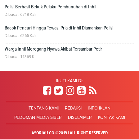
Polisi Berhasil Bekuk Pelaku Pembunuhan di Inhil
Dibaca : 6718 Kali
Bacok Pencuri Hingga Tewas, Pria di Inhil Diamankan Polisi
Dibaca : 6265 Kali
Warga Inhil Meregang Nyawa Akibat Tersambar Petir
Dibaca : 11369 Kali
IKUTI KAMI DI:
TENTANG KAMI
REDAKSI
INFO IKLAN
PEDOMAN MEDIA SIBER
DISCLAIMER
KONTAK KAMI
AYORIAU.CO ©2019 | ALL RIGHT RESERVED