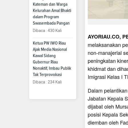
Kateman dan Warga
Kelurahan Amal Bhakti
dalam Program
Swasembada Pangan
Dibaca : 430 Kali
AYORIAU.CO, 
Ketua PW IWO Riau
melaksanakan pel
Ajak Media Nasional
non-manajerial s
Kawal Sidang
peningkatan kiner
Gubernur Riau
khidmat dan dihad
Nonaktif, Imbau Publik
Tak Terprovokasi
Imigrasi Kelas I 
Dibaca : 234 Kali
Dalam pelantikan
Jabatan Kepala S
dijabat oleh Murs
posisi Kepala Se
diemban oleh Fadi