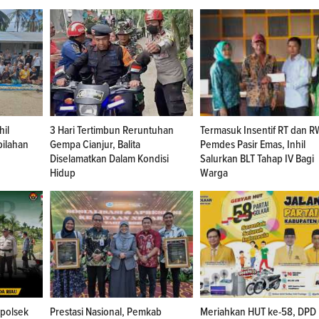
hil
3 Hari Tertimbun Reruntuhan
Termasuk Insentif RT dan R
ilahan
Gempa Cianjur, Balita
Pemdes Pasir Emas, Inhil
Diselamatkan Dalam Kondisi
Salurkan BLT Tahap IV Bagi
Hidup
Warga
apolsek
Prestasi Nasional, Pemkab
Meriahkan HUT ke-58, DPD