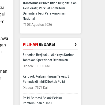
Transformasi BRIvolution Reignite Kian
si
Akseleratif, Perkuat Kontribusi
gal
Danantara bagi Perekonomian
Nasional
ay
03 Agustus 2026
ahwa
›
ngan
PILIHAN
REDAKSI
n
Seharian Berjibaku, Akhirnya Korban
Tabrakan Speedboat Ditemukan
Dibaca : 11608 Kali
anan
g-
Keroyok Korban Hingga Tewas, 3
Pemuda di Inhil Dibekuk Polisi
Dibaca : 7575 Kali
Polisi Berhasil Bekuk Pelaku
Pembunuhan di Inhil