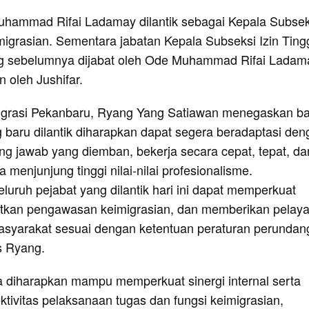
Muhammad Rifai Ladamay dilantik sebagai Kepala Subsek
igrasian. Sementara jabatan Kepala Subseksi Izin Ting
ng sebelumnya dijabat oleh Ode Muhammad Rifai Ladam
n oleh Jushifar.
migrasi Pekanbaru, Ryang Yang Satiawan menegaskan b
g baru dilantik diharapkan dapat segera beradaptasi de
ng jawab yang diemban, bekerja secara cepat, tepat, da
ta menjunjung tinggi nilai-nilai profesionalisme.
luruh pejabat yang dilantik hari ini dapat memperkuat
atkan pengawasan keimigrasian, dan memberikan pelay
asyarakat sesuai dengan ketentuan peraturan perundan
s Ryang.
ga diharapkan mampu memperkuat sinergi internal serta
tivitas pelaksanaan tugas dan fungsi keimigrasian,