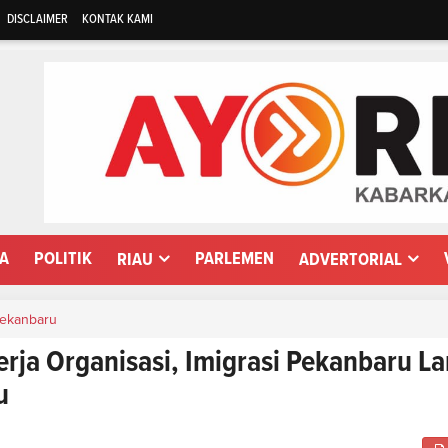
DISCLAIMER
KONTAK KAMI
WA
POLITIK
PARLEMEN
RIAU
ADVERTORIAL
ekanbaru
erja Organisasi, Imigrasi Pekanbaru La
u