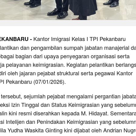
Kantor Imigrasi Kelas I TPI Pekanbaru
PEKANBARU -
antikan dan pengambilan sumpah jabatan manajerial d
ebagai bagian dari upaya penyegaran organisasi serta
ja pelayanan keimigrasian. Kegiatan pelantikan berlang
iri oleh jajaran pejabat struktural serta pegawai Kantor
TPI Pekanbaru (07/01/2026).
 tersebut, sejumlah pejabat mengalami pergantian jabat
eksi Izin Tinggal dan Status Keimigrasian yang sebelu
alin kini resmi diserahkan kepada M. Hidayat. Sementara 
ksi Intelijen dan Penindakan Keimigrasian yang sebelum
la Yudha Waskita Ginting kini dijabat oleh Andrian Nug