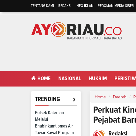
TENTANG KAMI
REDAKSI
INFO IKLAN
PEDOMAN MEDIA SIBER
HOME
NASIONAL
HUKRIM
PERISTI
›
Home
Daerah
P
TRENDING
Perkuat Kin
Polsek Kateman
Pejabat Bar
Melalui
Bhabinkamtibmas Air
Tawar Kawal Program
Redaksi