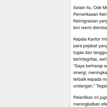
Selain itu, Ode 
Pemeriksaan Keim
Keimigrasian ya
kini resmi diemba
Kepala Kantor I
para pejabat yan
tugas dan tanggu
berintegritas, ser
“Saya berharap se
sinergi, meningk
terbaik kepada m
undangan," Tega
Pelantikan ini ju
meningkatkan efek