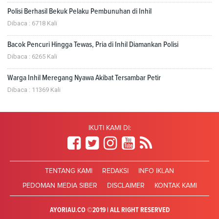
Polisi Berhasil Bekuk Pelaku Pembunuhan di Inhil
Dibaca : 6718 Kali
Bacok Pencuri Hingga Tewas, Pria di Inhil Diamankan Polisi
Dibaca : 6265 Kali
Warga Inhil Meregang Nyawa Akibat Tersambar Petir
Dibaca : 11369 Kali
IKUTI KAMI DI:
TENTANG KAMI
REDAKSI
INFO IKLAN
PEDOMAN MEDIA SIBER
DISCLAIMER
KONTAK KAMI
AYORIAU.CO ©2019 | ALL RIGHT RESERVED