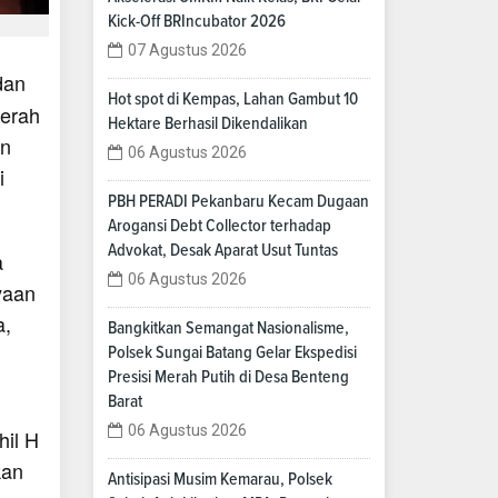
Kick-Off BRIncubator 2026
07 Agustus 2026
dan
Hot spot di Kempas, Lahan Gambut 10
gerah
Hektare Berhasil Dikendalikan
an
06 Agustus 2026
i
PBH PERADI Pekanbaru Kecam Dugaan
Arogansi Debt Collector terhadap
Advokat, Desak Aparat Usut Tuntas
a
06 Agustus 2026
yaan
a,
Bangkitkan Semangat Nasionalisme,
Polsek Sungai Batang Gelar Ekspedisi
Presisi Merah Putih di Desa Benteng
Barat
06 Agustus 2026
hil H
kan
Antisipasi Musim Kemarau, Polsek