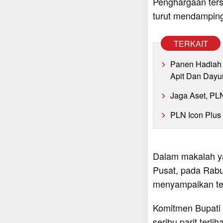
Penghargaan ters
turut mendampin
TERKAIT
Panen Hadiah 
Apit Dan Dayu
Jaga Aset, PL
PLN Icon Plus
Dalam makalah ya
Pusat, pada Rabu
menyampaikan ten
Komitmen Bupati 
seribu parit terl