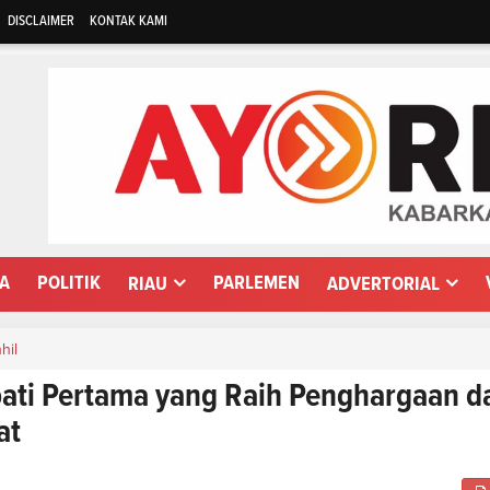
DISCLAIMER
KONTAK KAMI
WA
POLITIK
PARLEMEN
RIAU
ADVERTORIAL
nhil
ti Pertama yang Raih Penghargaan da
at