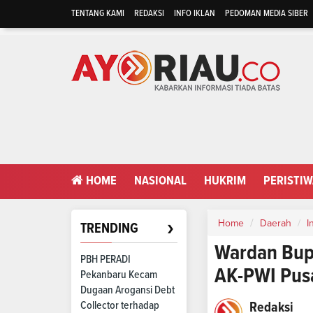
TENTANG KAMI
REDAKSI
INFO IKLAN
PEDOMAN MEDIA SIBER
HOME
NASIONAL
HUKRIM
PERISTI
›
Home
Daerah
I
TRENDING
Wardan Bupa
PBH PERADI
AK-PWI Pus
Pekanbaru Kecam
Dugaan Arogansi Debt
Collector terhadap
Redaksi