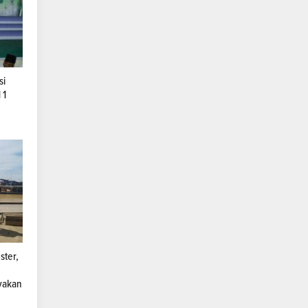
si
 1
ster,
yakan