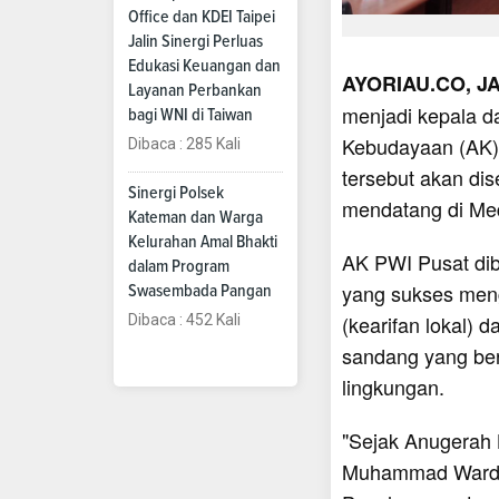
Office dan KDEI Taipei
Jalin Sinergi Perluas
Edukasi Keuangan dan
AYORIAU.CO, J
Layanan Perbankan
menjadi kepala d
bagi WNI di Taiwan
Kebudayaan (AK) 
Dibaca : 285 Kali
tersebut akan di
Sinergi Polsek
mendatang di Me
Kateman dan Warga
Kelurahan Amal Bhakti
AK PWI Pusat dib
dalam Program
yang sukses men
Swasembada Pangan
(kearifan lokal)
Dibaca : 452 Kali
sandang yang ber
lingkungan.
"Sejak Anugerah 
Muhammad Wardan