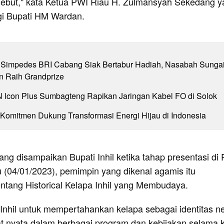
ebut," kata Ketua PWI Riau H. Zulmansyah Sekedang y
gi Bupati HM Wardan.
Simpedes BRI Cabang Siak Bertabur Hadiah, Nasabah Sunga
n Raih Grandprize
N Icon Plus Sumbagteng Rapikan Jaringan Kabel FO di Solok
 Komitmen Dukung Transformasi Energi Hijau di Indonesia
ng disampaikan Bupati Inhil ketika tahap presentasi di
 (04/01/2023), pemimpin yang dikenal agamis itu
tang Historical Kelapa Inhil yang Membudaya.
Inhil untuk mempertahankan kelapa sebagai identitas ne
ihat nyata dalam berbagai program dan kebijakan selama 