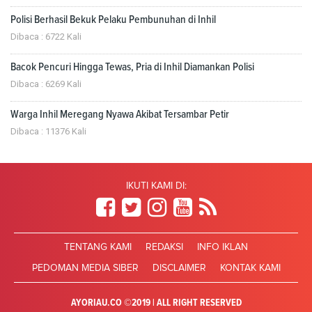
Polisi Berhasil Bekuk Pelaku Pembunuhan di Inhil
Dibaca : 6722 Kali
Bacok Pencuri Hingga Tewas, Pria di Inhil Diamankan Polisi
Dibaca : 6269 Kali
Warga Inhil Meregang Nyawa Akibat Tersambar Petir
Dibaca : 11376 Kali
IKUTI KAMI DI:
TENTANG KAMI
REDAKSI
INFO IKLAN
PEDOMAN MEDIA SIBER
DISCLAIMER
KONTAK KAMI
AYORIAU.CO ©2019 | ALL RIGHT RESERVED