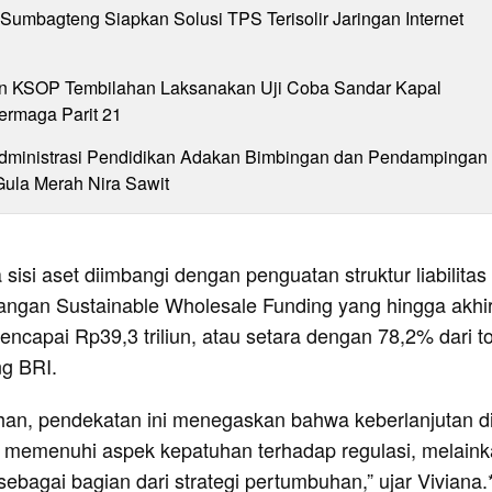
Sumbagteng Siapkan Solusi TPS Terisolir Jaringan Internet
 KSOP Tembilahan Laksanakan Uji Coba Sandar Kapal
ermaga Parit 21
dministrasi Pendidikan Adakan Bimbingan dan Pendampingan
la Merah Nira Sawit
 sisi aset diimbangi dengan penguatan struktur liabilitas
ngan Sustainable Wholesale Funding yang hingga akhi
encapai Rp39,3 triliun, atau setara dengan 78,2% dari to
g BRI.
han, pendekatan ini menegaskan bahwa keberlanjutan d
ar memenuhi aspek kepatuhan terhadap regulasi, melain
 sebagai bagian dari strategi pertumbuhan,” ujar Viviana.