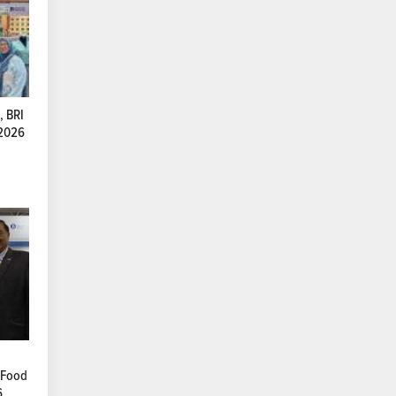
, BRI
 2026
i Food
6