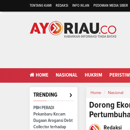
TENTANG KAMI
REDAKSI
INFO IKLAN
PEDOMAN MEDIA SIBER
HOME
NASIONAL
HUKRIM
PERISTI
›
Home
Nasional
TRENDING
Dorong Ekon
PBH PERADI
Pertumbuha
Pekanbaru Kecam
Dugaan Arogansi Debt
Collector terhadap
Redaksi