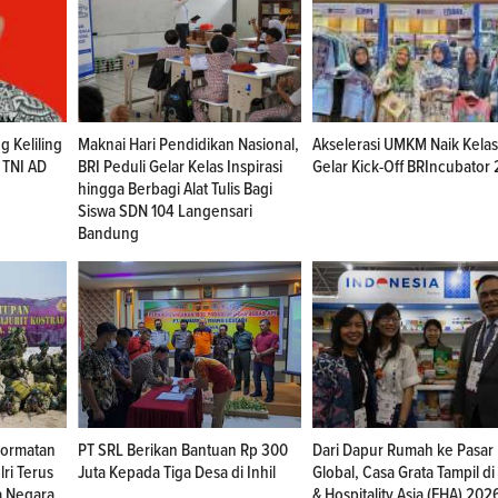
 Keliling
Maknai Hari Pendidikan Nasional,
Akselerasi UMKM Naik Kelas
i TNI AD
BRI Peduli Gelar Kelas Inspirasi
Gelar Kick-Off BRIncubator
hingga Berbagi Alat Tulis Bagi
Siswa SDN 104 Langensari
Bandung
hormatan
PT SRL Berikan Bantuan Rp 300
Dari Dapur Rumah ke Pasar
lri Terus
Juta Kepada Tiga Desa di Inhil
Global, Casa Grata Tampil d
a Negara
& Hospitality Asia (FHA) 202