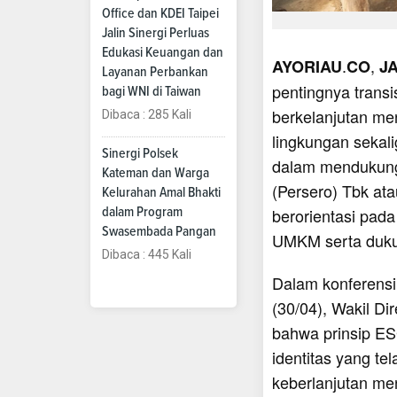
Office dan KDEI Taipei
Jalin Sinergi Perluas
Edukasi Keuangan dan
.
,
AYORIAU
CO
J
Layanan Perbankan
pentingnya transi
bagi WNI di Taiwan
berkelanjutan me
Dibaca : 285 Kali
lingkungan sekal
Sinergi Polsek
dalam mendukung
Kateman dan Warga
(Persero) Tbk at
Kelurahan Amal Bhakti
berorientasi pada
dalam Program
Swasembada Pangan
UMKM serta dukun
Dibaca : 445 Kali
Dalam konferensi 
(30/04), Wakil D
bahwa prinsip ES
identitas yang te
keberlanjutan men