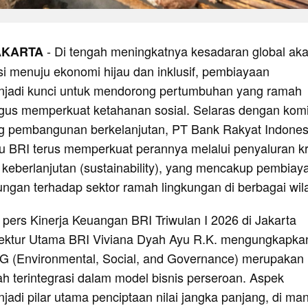
-
Di tengah meningkatnya kesadaran global ak
AKARTA
si menuju ekonomi hijau dan inklusif, pembiayaan
njadi kunci untuk mendorong pertumbuhan yang ramah
igus memperkuat ketahanan sosial. Selaras dengan kom
 pembangunan berkelanjutan, PT Bank Rakyat Indones
au BRI terus memperkuat perannya melalui penyaluran kr
 keberlanjutan (sustainability), yang mencakup pembiay
gan terhadap sektor ramah lingkungan di berbagai wil
pers Kinerja Keuangan BRI Triwulan I 2026 di Jakarta
irektur Utama BRI Viviana Dyah Ayu R.K. mengungkapka
G (Environmental, Social, and Governance) merupakan
lah terintegrasi dalam model bisnis perseroan. Aspek
jadi pilar utama penciptaan nilai jangka panjang, di ma