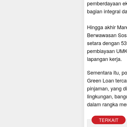
pemberdayaan eko
bagian integral d
Hingga akhir Mar
Berwawasan Sosia
setara dengan 53%
pembiayaan UMKM
lapangan kerja.
Sementara itu, p
Green Loan tercat
pinjaman, yang di
lingkungan, bangu
dalam rangka me
TERKAIT