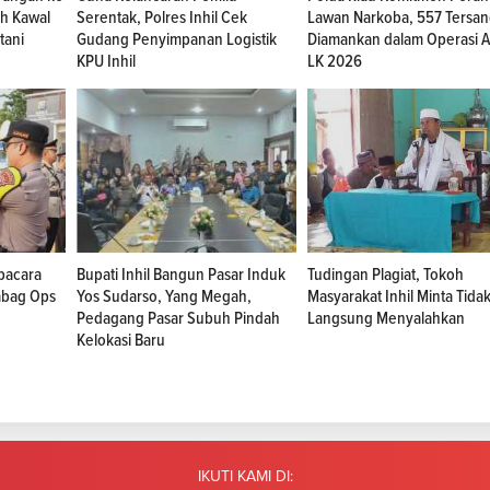
uh Kawal
Serentak, Polres Inhil Cek
Lawan Narkoba, 557 Tersa
tani
Gudang Penyimpanan Logistik
Diamankan dalam Operasi A
KPU Inhil
LK 2026
Upacara
Bupati Inhil Bangun Pasar Induk
Tudingan Plagiat, Tokoh
abag Ops
Yos Sudarso, Yang Megah,
Masyarakat Inhil Minta Tida
Pedagang Pasar Subuh Pindah
Langsung Menyalahkan
Kelokasi Baru
IKUTI KAMI DI: