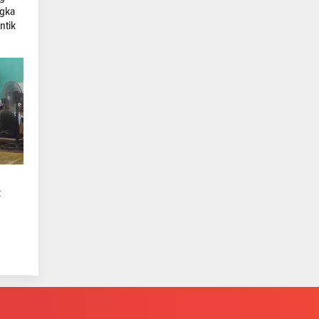
ngka
ntik
k