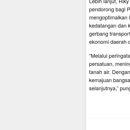
Lebih lanjut, Ri
pendorong bagi P
mengoptimalkan i
kedatangan dan k
gerbang transport
ekonomi daerah d
“Melalui peringa
persatuan, menin
tanah air. Denga
kemajuan bangsa
selanjutnya,” pun