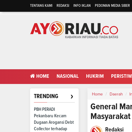
TENTANG KAMI
REDAKSI
INFO IKLAN
PEDOMAN MEDIA SIBER
HOME
NASIONAL
HUKRIM
PERISTI
›
Home
Daerah
I
TRENDING
General Man
PBH PERADI
Masyarakat
Pekanbaru Kecam
Dugaan Arogansi Debt
Collector terhadap
Redaksi