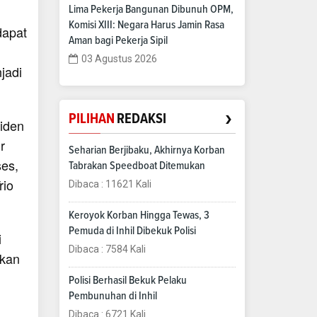
n
Lima Pekerja Bangunan Dibunuh OPM,
Komisi XIII: Negara Harus Jamin Rasa
dapat
Aman bagi Pekerja Sipil
03 Agustus 2026
jadi
›
PILIHAN
REDAKSI
iden
r
Seharian Berjibaku, Akhirnya Korban
ses,
Tabrakan Speedboat Ditemukan
rio
Dibaca : 11621 Kali
Keroyok Korban Hingga Tewas, 3
Pemuda di Inhil Dibekuk Polisi
i
Dibaca : 7584 Kali
akan
Polisi Berhasil Bekuk Pelaku
Pembunuhan di Inhil
Dibaca : 6721 Kali