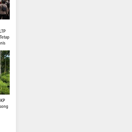
LTP
Tetap
nis
SKP
osong