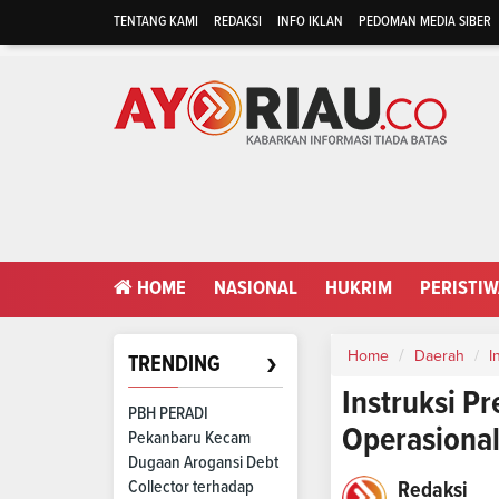
TENTANG KAMI
REDAKSI
INFO IKLAN
PEDOMAN MEDIA SIBER
HOME
NASIONAL
HUKRIM
PERISTI
›
Home
Daerah
I
TRENDING
Instruksi Pr
PBH PERADI
Operasional
Pekanbaru Kecam
Dugaan Arogansi Debt
Collector terhadap
Redaksi