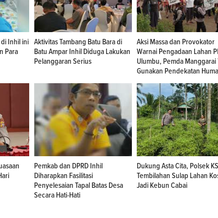
i Inhil ini
Aktivitas Tambang Batu Bara di
Aksi Massa dan Provokator
n Para
Batu Ampar Inhil Diduga Lakukan
Warnai Pengadaan Lahan P
Pelanggaran Serius
Ulumbu, Pemda Manggarai 
Gunakan Pendekatan Huma
luasaan
Pemkab dan DPRD Inhil
Dukung Asta Cita, Polsek K
Hari
Diharapkan Fasilitasi
Tembilahan Sulap Lahan K
Penyelesaian Tapal Batas Desa
Jadi Kebun Cabai
Secara Hati-Hati