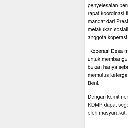
penyelesaian pem
rapat koordinas
mandat dari Pres
melakukan sosial
anggota koperasi
“Koperasi Desa m
untuk membangun 
bukan hanya seba
memutus ketergan
Beni.
Dengan komitmen 
KDMP dapat sege
oleh masyarakat.