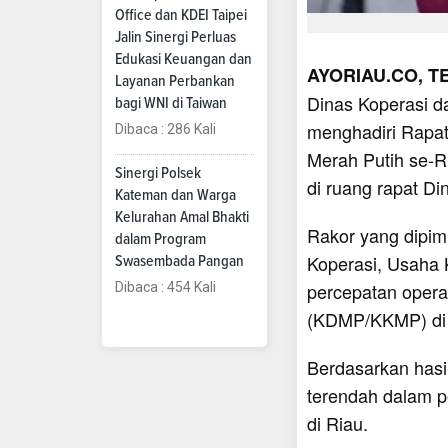
Office dan KDEI Taipei
Jalin Sinergi Perluas
Edukasi Keuangan dan
AYORIAU.CO, T
Layanan Perbankan
Dinas Koperasi d
bagi WNI di Taiwan
menghadiri Rapat
Dibaca : 286 Kali
Merah Putih se-Ri
Sinergi Polsek
di ruang rapat Di
Kateman dan Warga
Kelurahan Amal Bhakti
Rakor yang dipim
dalam Program
Koperasi, Usaha 
Swasembada Pangan
percepatan opera
Dibaca : 454 Kali
(KDMP/KKMP) di 
Berdasarkan hasil
terendah dalam p
di Riau.