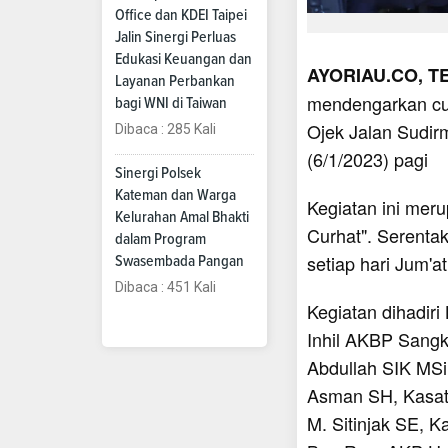
Office dan KDEI Taipei
Jalin Sinergi Perluas
Edukasi Keuangan dan
AYORIAU.CO, T
Layanan Perbankan
mendengarkan cur
bagi WNI di Taiwan
Ojek Jalan Sudir
Dibaca : 285 Kali
(6/1/2023) pagi
Sinergi Polsek
Kateman dan Warga
Kegiatan ini mer
Kelurahan Amal Bhakti
Curhat". Serentak
dalam Program
setiap hari Jum'at
Swasembada Pangan
Dibaca : 451 Kali
Kegiatan dihadir
Inhil AKBP Sangk
Abdullah SIK MSi
Asman SH, Kasat 
M. Sitinjak SE, 