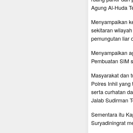
Agung Al-Huda T
Menyampaikan kep
sekitaran wilaya
pemungutan liar o
Menyampaikan ag
Pembuatan SIM s
Masyarakat dan t
Polres Inhil yan
serta curhatan d
Jalab Sudirman T
Sementara itu Ka
Suryadiningrat 