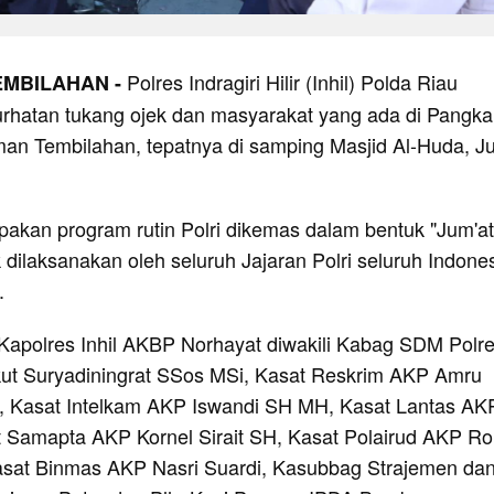
Polres Indragiri Hilir (Inhil) Polda Riau
EMBILAHAN -
hatan tukang ojek dan masyarakat yang ada di Pangka
man Tembilahan, tepatnya di samping Masjid Al-Huda, J
upakan program rutin Polri dikemas dalam bentuk "Jum'at
 dilaksanakan oleh seluruh Jajaran Polri seluruh Indone
.
i Kapolres Inhil AKBP Norhayat diwakili Kabag SDM Polr
ut Suryadiningrat SSos MSi, Kasat Reskrim AKP Amru
, Kasat Intelkam AKP Iswandi SH MH, Kasat Lantas AKP
Samapta AKP Kornel Sirait SH, Kasat Polairud AKP Ron
Kasat Binmas AKP Nasri Suardi, Kasubbag Strajemen da