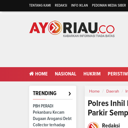
TENTANG KAMI
REDAKSI
INFO IKLAN
PEDOMAN MEDIA SIBER
HOME
NASIONAL
HUKRIM
PERISTI
›
Home
Daerah
I
TRENDING
Polres Inhi
PBH PERADI
Parkir Semp
Pekanbaru Kecam
Dugaan Arogansi Debt
Collector terhadap
Redaksi