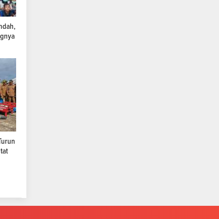
ndah,
ngnya
Turun
tat