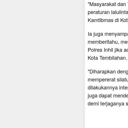
"Masyarakat dan 
peraturan laluli
Kamtibmas di Kot
Ia juga menyampa
memberitahu, me
Polres Inhil jik
Kota Tembilahan.
"Diharapkan deng
mempererat silat
dilakukannya int
juga dapat mende
demi terjaganya 