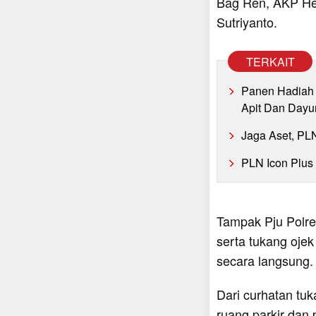
Bag Ren, AKP He
Sutriyanto.
TERKAIT
Panen Hadiah 
Apit Dan Dayu
Jaga Aset, PL
PLN Icon Plus
Tampak Pju Polre
serta tukang oje
secara langsung.
Dari curhatan tu
ruang parkir dan