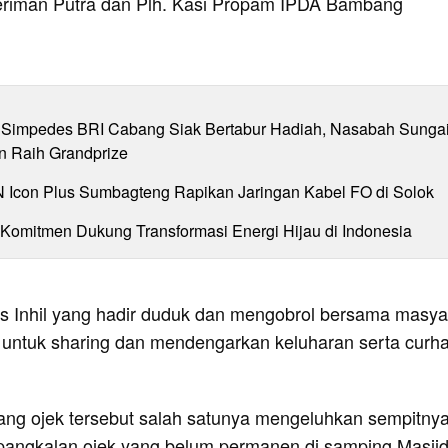
riman Putra dan Plh. Kasi Propam IPDA Bambang
Simpedes BRI Cabang Siak Bertabur Hadiah, Nasabah Sunga
n Raih Grandprize
N Icon Plus Sumbagteng Rapikan Jaringan Kabel FO di Solok
 Komitmen Dukung Transformasi Energi Hijau di Indonesia
s Inhil yang hadir duduk dan mengobrol bersama masya
k untuk sharing dan mendengarkan keluharan serta curh
kang ojek tersebut salah satunya mengeluhkan sempitny
 pangkalan ojek yang belum permanen di samping Masji