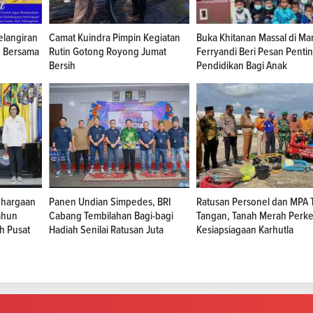
elangiran
Camat Kuindra Pimpin Kegiatan
Buka Khitanan Massal di Ma
n Bersama
Rutin Gotong Royong Jumat
Ferryandi Beri Pesan Penti
Bersih
Pendidikan Bagi Anak
ghargaan
Panen Undian Simpedes, BRI
Ratusan Personel dan MPA 
Tahun
Cabang Tembilahan Bagi-bagi
Tangan, Tanah Merah Perke
ah Pusat
Hadiah Senilai Ratusan Juta
Kesiapsiagaan Karhutla