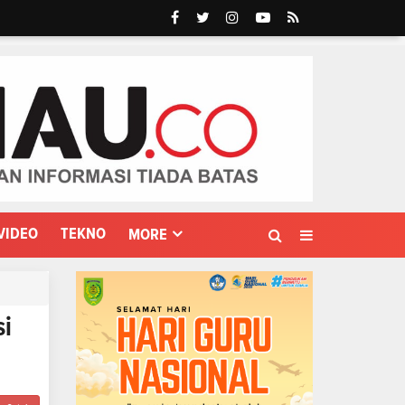
VIDEO
TEKNO
MORE
si