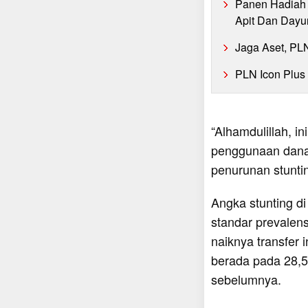
Panen Hadiah 
Apit Dan Dayu
Jaga Aset, PL
PLN Icon Plus
“Alhamdulillah, i
penggunaan dana 
penurunan stunt
Angka stunting d
standar prevalens
naiknya transfer 
berada pada 28,5
sebelumnya.