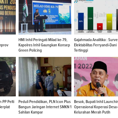
HMI Inhil Peringati Milad ke-79,
Gajahmada Analitika : Surve
mprov
Kapolres Inhil Gaungkan Konsep
Elektabilitas Ferryandi-Dani
Green Policing
Tertinggi
n PP Pelti
Peduli Pendidikan, PLN Icon Plus
Besok, Bupati Inhil Launchi
erplat
Bangun Jaringan Internet SMKN 1
Operasional Koperasi Desa
Sahilan Kampar
Kelurahan Merah Putih