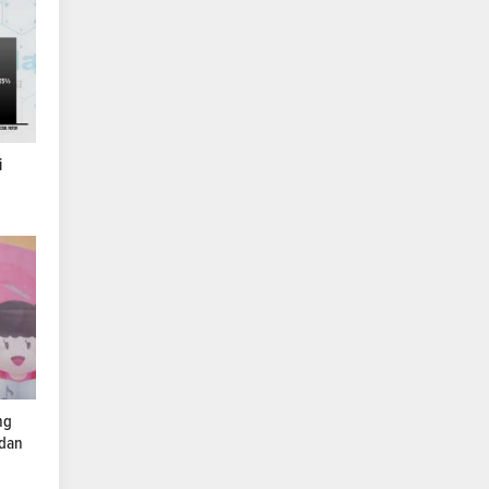
i
ng
 dan