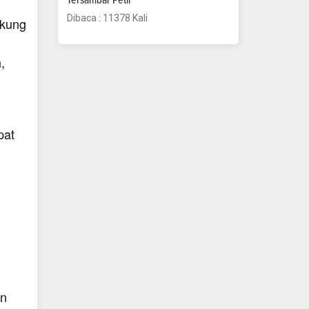
Dibaca : 11378 Kali
ukung
,
pat
n
an