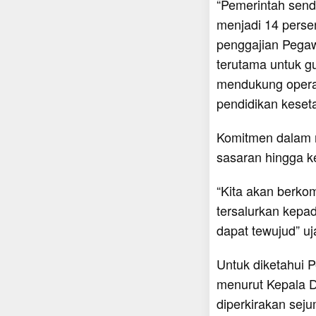
“Pemerintah send
menjadi 14 persen
penggajian Pegaw
terutama untuk g
mendukung operas
pendidikan keseta
Komitmen dalam m
sasaran hingga k
“Kita akan berko
tersalurkan kepa
dapat tewujud” u
Untuk diketahui 
menurut Kepala D
diperkirakan seju