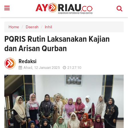
Home
Daerah
Inhil
PQRIS Rutin Laksanakan Kajian
dan Arisan Qurban
Redaksi
Ahad, 12 Januari 2025
21:27:10