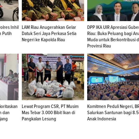
lres Inhil
LAM Riau Anugerahkan Gelar
DPP IKA UIR Apresiasi Gube
 Putih
Datuk Seri Jaya Perkasa Setia
Riau: Buka Peluang bagi An
Negeri ke Kapolda Riau
Muda untuk Berkontribusi d
Provinsi Riau
rioritaskan
Lewat Program CSR, PT Musim
Komitmen Peduli Negeri, BR
h dan
Mas Tebar 3.000 Bibit Ikan di
Salurkan Santunan bagi 8.
jang
Pangkalan Lesung
Anak Indonesia