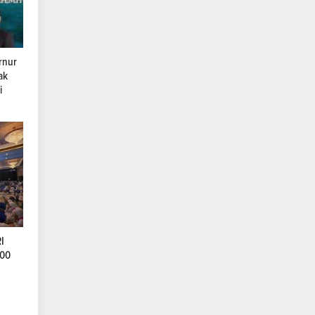
rnur
ak
i
I
500