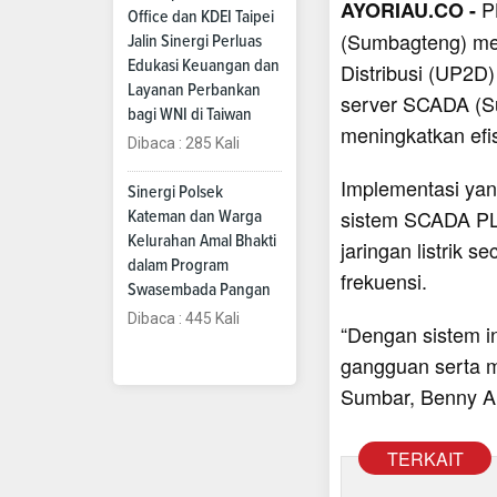
P
AYORIAU.CO -
Office dan KDEI Taipei
(Sumbagteng) me
Jalin Sinergi Perluas
Edukasi Keuangan dan
Distribusi (UP2
Layanan Perbankan
server SCADA (Su
bagi WNI di Taiwan
meningkatkan efis
Dibaca : 285 Kali
Implementasi ya
Sinergi Polsek
sistem SCADA PL
Kateman dan Warga
Kelurahan Amal Bhakti
jaringan listrik s
dalam Program
frekuensi.
Swasembada Pangan
Dibaca : 445 Kali
“Dengan sistem i
gangguan serta m
Sumbar, Benny A
TERKAIT