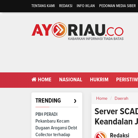
TENTANG KAMI
REDAKSI
INFO IKLAN
PEDOMAN MEDIA SIBER
HOME
NASIONAL
HUKRIM
PERISTI
›
Home
Daerah
TRENDING
Server SCAD
PBH PERADI
Keandalan J
Pekanbaru Kecam
Dugaan Arogansi Debt
Collector terhadap
Redaksi