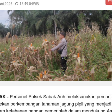
uni 2026
15:49:04
WIB
Personel Polsek Sabak Auh melaksanakan peman
AK -
ekan perkembangan tanaman jagung pipil yang menjadi
gram ketahanan pangan pemerintah dalam mendukung As