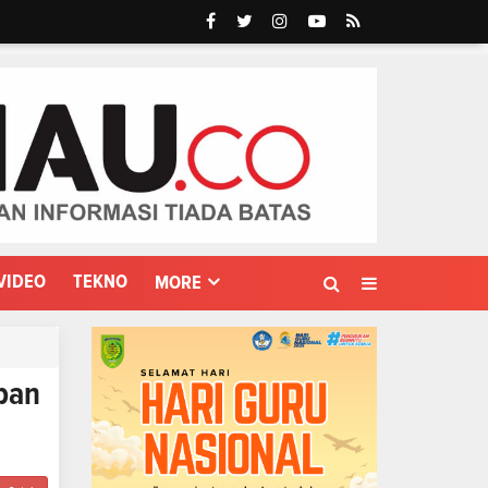
VIDEO
TEKNO
MORE
pan