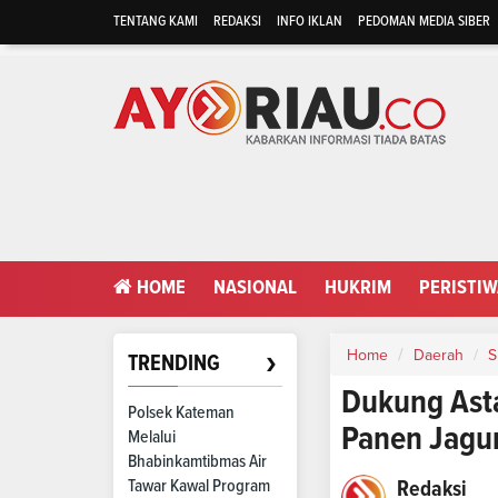
TENTANG KAMI
REDAKSI
INFO IKLAN
PEDOMAN MEDIA SIBER
HOME
NASIONAL
HUKRIM
PERISTI
›
Home
Daerah
S
TRENDING
Dukung Asta
Polsek Kateman
Panen Jagu
Melalui
Bhabinkamtibmas Air
Tawar Kawal Program
Redaksi