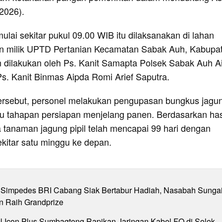
/2026).
ulai sekitar pukul 09.00 WIB itu dilaksanakan di lahan
n milik UPTD Pertanian Kecamatan Sabak Auh, Kabupa
 dilakukan oleh Ps. Kanit Samapta Polsek Sabak Auh A
s. Kanit Binmas Aipda Romi Arief Saputra.
ersebut, personel melakukan pengupasan bungkus jagu
tu tahapan persiapan menjelang panen. Berdasarkan has
 tanaman jagung pipil telah mencapai 99 hari dengan
ekitar satu minggu ke depan.
Simpedes BRI Cabang Siak Bertabur Hadiah, Nasabah Sunga
n Raih Grandprize
N Icon Plus Sumbagteng Rapikan Jaringan Kabel FO di Solok