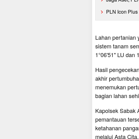
PLN Icon Plus
Lahan pertanian y
sistem tanam sema
1°06'51" LU dan 1
Hasil pengeceka
akhir pertumbuha
menemukan pertu
bagian lahan seh
Kapolsek Sabak A
pemantauan terse
ketahanan pangan
melalui Asta Cit