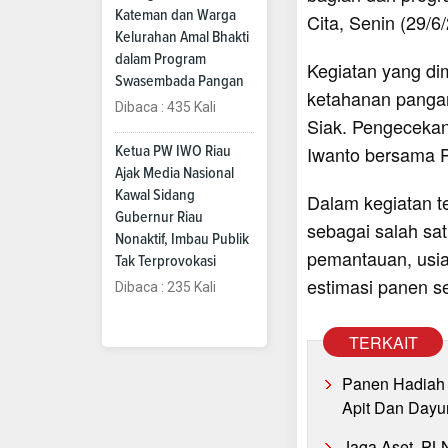
Kateman dan Warga
Cita, Senin (29/6
Kelurahan Amal Bhakti
dalam Program
Kegiatan yang dim
Swasembada Pangan
ketahanan panga
Dibaca : 435 Kali
Siak. Pengecekan
Iwanto bersama P
Ketua PW IWO Riau
Ajak Media Nasional
Kawal Sidang
Dalam kegiatan t
Gubernur Riau
sebagai salah sa
Nonaktif, Imbau Publik
pemantauan, usia
Tak Terprovokasi
estimasi panen s
Dibaca : 235 Kali
TERKAIT
Panen Hadiah 
Apit Dan Dayu
Jaga Aset, PL