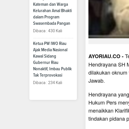
Kateman dan Warga
Kelurahan Amal Bhakti
dalam Program
Swasembada Pangan
Dibaca : 430 Kali
Ketua PW IWO Riau
Ajak Media Nasional
T
AYORIAU.CO -
Kawal Sidang
Gubernur Riau
Hendrayana SH M
Nonaktif, Imbau Publik
dilakukan oknum 
Tak Terprovokasi
Jawab.
Dibaca : 234 Kali
Hendrayana yang 
Hukum Pers meny
menaikkan Klarif
tindakan pidana 