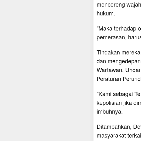
mencoreng wajah 
hukum.
"Maka terhadap ok
pemerasan, harus
Tindakan mereka i
dan mengedepanka
Wartawan, Undan
Peraturan Perun
"Kami sebagai T
kepolisian jika d
imbuhnya.
Ditambahkan, De
masyarakat terka