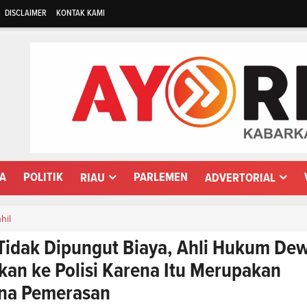
DISCLAIMER
KONTAK KAMI
WA
POLITIK
PARLEMEN
RIAU
ADVERTORIAL
nhil
Tidak Dipungut Biaya, Ahli Hukum De
rkan ke Polisi Karena Itu Merupakan
ana Pemerasan