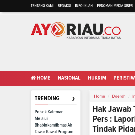
TENTANG KAMI
REDAKSI
INFO IKLAN
PEDOMAN MEDIA SIBER
HOME
NASIONAL
HUKRIM
PERISTI
›
Home
Daerah
I
TRENDING
Hak Jawab 
Polsek Kateman
Pers : Lapo
Melalui
Bhabinkamtibmas Air
Tindak Pid
Tawar Kawal Program