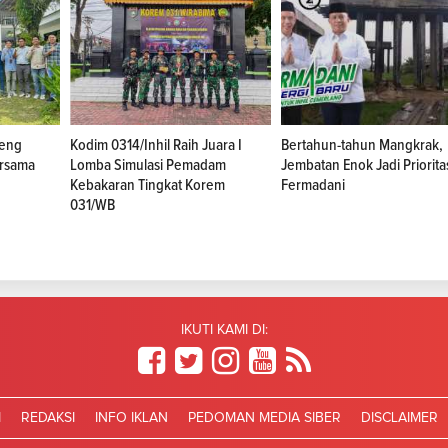
teng
Kodim 0314/Inhil Raih Juara I
Bertahun-tahun Mangkrak,
rsama
Lomba Simulasi Pemadam
Jembatan Enok Jadi Priorita
Kebakaran Tingkat Korem
Fermadani
031/WB
IKUTI KAMI DI:
I
REDAKSI
INFO IKLAN
PEDOMAN MEDIA SIBER
DISCLAIMER