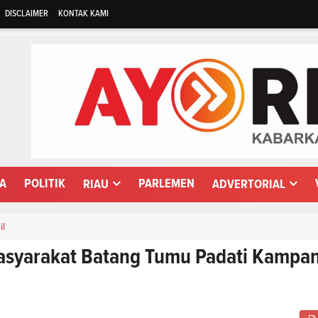
DISCLAIMER
KONTAK KAMI
WA
POLITIK
PARLEMEN
RIAU
ADVERTORIAL
il
asyarakat Batang Tumu Padati Kampa