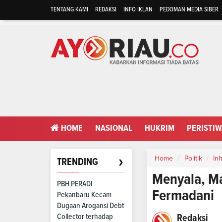
TENTANG KAMI
REDAKSI
INFO IKLAN
PEDOMAN MEDIA SIBER
HOME
NASIONAL
HUKRIM
PERISTI
›
Home
Politik
Inh
TRENDING
Menyala, M
PBH PERADI
Fermadani
Pekanbaru Kecam
Dugaan Arogansi Debt
Collector terhadap
Redaksi