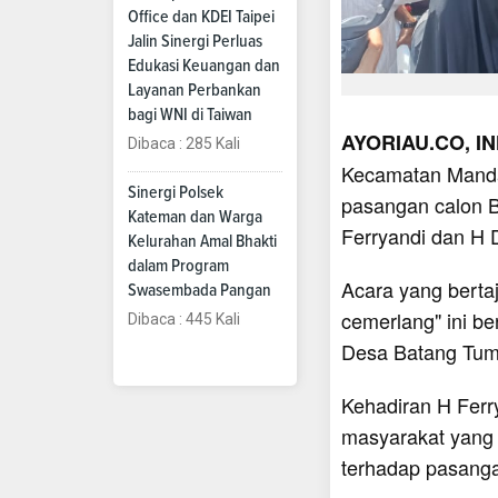
Office dan KDEI Taipei
Jalin Sinergi Perluas
Edukasi Keuangan dan
Layanan Perbankan
bagi WNI di Taiwan
AYORIAU.CO, IN
Dibaca : 285 Kali
Kecamatan Mandah
Sinergi Polsek
pasangan calon Bup
Kateman dan Warga
Ferryandi dan H
Kelurahan Amal Bhakti
dalam Program
Acara yang berta
Swasembada Pangan
cemerlang" ini b
Dibaca : 445 Kali
Desa Batang Tum
Kehadiran H Ferr
masyarakat yang
terhadap pasangan