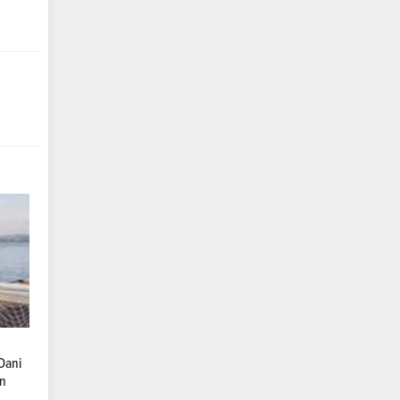
Dani
an