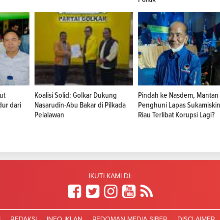
ut
Koalisi Solid: Golkar Dukung
Pindah ke Nasdem, Mantan
ur dari
Nasarudin-Abu Bakar di Pilkada
Penghuni Lapas Sukamiskin
Pelalawan
Riau Terlibat Korupsi Lagi?
IKUTI KAMI DI:
I
REDAKSI
INFO IKLAN
PEDOMAN MEDIA SIBER
DISCLAIMER