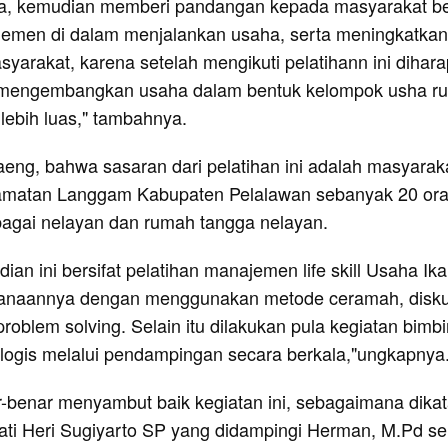
, kemudian memberi pandangan kepada masyarakat b
emen di dalam menjalankan usaha, serta meningkatkan
yarakat, karena setelah mengikuti pelatihann ini dihar
 mengembangkan usaha dalam bentuk kelompok usha r
 lebih luas," tambahnya.
Daeng, bahwa sasaran dari pelatihan ini adalah masyaraka
amatan Langgam Kabupaten Pelalawan sebanyak 20 ora
bagai nelayan dan rumah tangga nelayan.
ian ini bersifat pelatihan manajemen life skill Usaha Ik
ksanaannya dengan menggunakan metode ceramah, disku
roblem solving. Selain itu dilakukan pula kegiatan bimb
logis melalui pendampingan secara berkala,"ungkapnya
-benar menyambut baik kegiatan ini, sebagaimana dika
ti Heri Sugiyarto SP yang didampingi Herman, M.Pd se