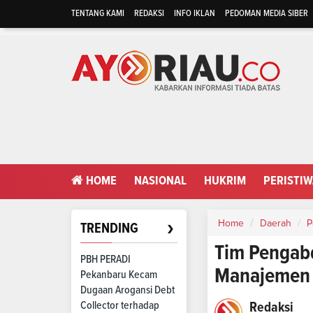
TENTANG KAMI
REDAKSI
INFO IKLAN
PEDOMAN MEDIA SIBER
HOME
NASIONAL
HUKRIM
PERISTI
›
Home
Daerah
P
TRENDING
Tim Pengab
PBH PERADI
Manajemen L
Pekanbaru Kecam
Dugaan Arogansi Debt
Collector terhadap
Redaksi