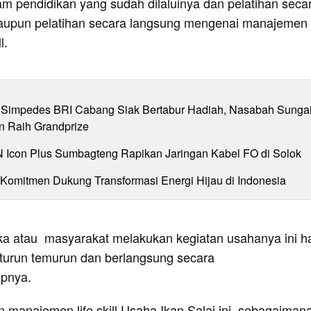
m pendidikan yang sudah dilaluinya dan pelatihan seca
maupun pelatihan secara langsung mengenai manajemen
ll.
Simpedes BRI Cabang Siak Bertabur Hadiah, Nasabah Sunga
n Raih Grandprize
N Icon Plus Sumbagteng Rapikan Jaringan Kabel FO di Solok
 Komitmen Dukung Transformasi Energi Hijau di Indonesia
ka atau masyarakat melakukan kegiatan usahanya ini h
 turun temurun dan berlangsung secara
apnya.
n manajemen life skill Usaha Ikan Salai ini, sebagaiman