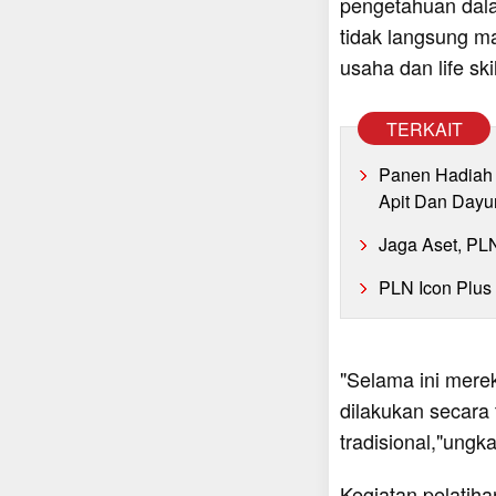
pengetahuan dala
tidak langsung 
usaha dan life ski
TERKAIT
Panen Hadiah 
Apit Dan Dayu
Jaga Aset, PL
PLN Icon Plus
"Selama ini mere
dilakukan secara
tradisional,"ungk
Kegiatan pelatiha