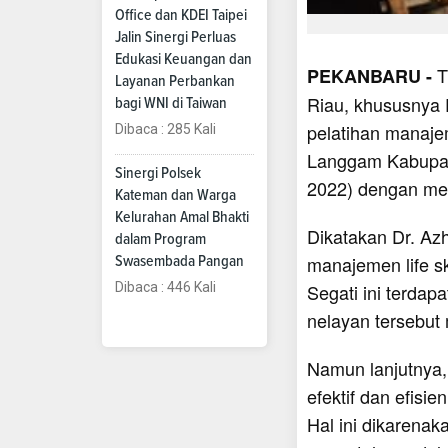
Office dan KDEI Taipei
Jalin Sinergi Perluas
Edukasi Keuangan dan
T
PEKANBARU -
Layanan Perbankan
Riau, khususnya 
bagi WNI di Taiwan
pelatihan manajem
Dibaca : 285 Kali
Langgam Kabupat
Sinergi Polsek
2022) dengan men
Kateman dan Warga
Kelurahan Amal Bhakti
Dikatakan Dr. Azh
dalam Program
manajemen life sk
Swasembada Pangan
Dibaca : 446 Kali
Segati ini terdap
nelayan tersebut
Namun lanjutnya,
efektif dan efis
Hal ini dikarena