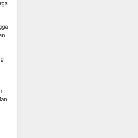
arga
ngga
an
ng
h
ian