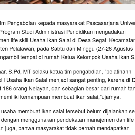
im Pengabdian kepada masyarakat Pascasarjana Univer
Program Studi Administrasi Pendidikan mengadakan
en life skill Usaha Ikan Salai di Desa Segati Kecamata
en Pelalawan, pada Sabtu dan Minggu (27-28 Agustus
gambil tempat di rumah Ketua Kelompok Usaha Ikan Sa
ar, S.Pd, MT selaku ketua tim pengabdian, "pelatihann
ill Usaha Ikan Salai menjadi sangat penting, karena di 
at 186 orang Nelayan, dan sebagian besar dari rumah ta
 memiliki kemampuan membuat ikan salai,"ujarnya.
 usaha membuat ikan salai tersebut belum dijalankan s
ien dengan menggunakan pendekatan manajemen dan life s
kan juga, bahwa masyarakat tidak pernah mendapatkan