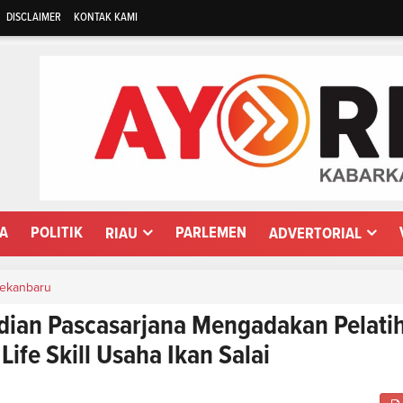
DISCLAIMER
KONTAK KAMI
WA
POLITIK
PARLEMEN
RIAU
ADVERTORIAL
ekanbaru
dian Pascasarjana Mengadakan Pelati
ife Skill Usaha Ikan Salai