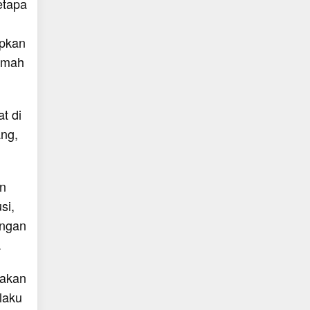
etapa
apkan
umah
t di
ng,
an
si,
ingan
.
takan
laku