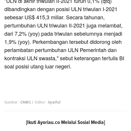
"ULN di akhir triwulan II-2021 turun 0,1% (qtq)
dibandingkan dengan posisi ULN triwulan I-2021
sebesar US$ 415,3 miliar. Secara tahunan,
pertumbuhan ULN triwulan II-2021 juga melambat,
dari 7,2% (yoy) pada triwulan sebelumnya menjadi
1,9% (yoy). Perkembangan tersebut didorong oleh
perlambatan pertumbuhan ULN Pemerintah dan
kontraksi ULN swasta," sebut keterangan tertulis BI
soal posisi utang luar negeri.
Sumber :
CNBC /
Editor :
Syaiful
[Ikuti
Ayoriau.co
Melalui Sosial Media]