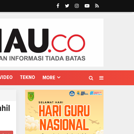
VIDEO
TEKNO
MORE
hil