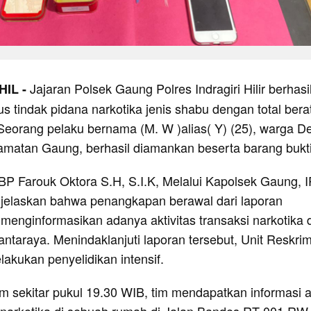
Jajaran Polsek Gaung Polres Indragiri Hilir berhasi
HIL -
 tindak pidana narkotika jenis shabu dengan total bera
 Seorang pelaku bernama (M. W )alias( Y) (25), warga D
amatan Gaung, berhasil diamankan beserta barang bukti
KBP Farouk Oktora S.H, S.I.K, Melalui Kapolsek Gaung, 
njelaskan bahwa penangkapan berawal dari laporan
enginformasikan adanya aktivitas transaksi narkotika d
ntaraya. Menindaklanjuti laporan tersebut, Unit Reskri
akukan penyelidikan intensif.
 sekitar pukul 19.30 WIB, tim mendapatkan informasi 
 narkotika di sebuah rumah di Jalan Bandes RT 001 RW