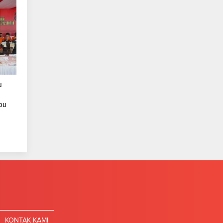
u
bu
KONTAK KAMI