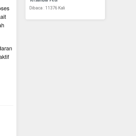
oses
Dibaca : 11376 Kali
ait
ah
daran
ktif