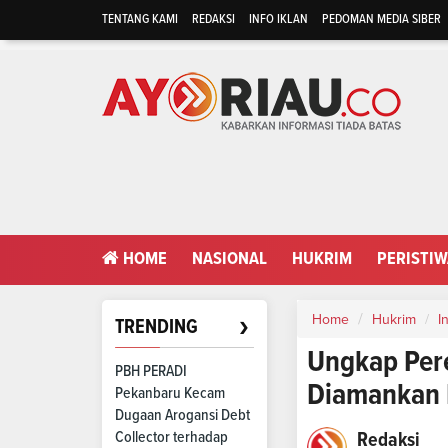
TENTANG KAMI
REDAKSI
INFO IKLAN
PEDOMAN MEDIA SIBER
HOME
NASIONAL
HUKRIM
PERISTI
›
Home
Hukrim
In
TRENDING
Ungkap Pere
PBH PERADI
Diamankan P
Pekanbaru Kecam
Dugaan Arogansi Debt
Collector terhadap
Redaksi