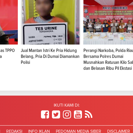
gas TPPO
Jual Mantan Istri Ke Pria Hidung
Perangi Narkoba, Polda Ria
ka
Belang, Pria Di Dumai Diamankan
Bersama Polres Dumai
Polisi
Musnahkan Ratusan Kilo Sa
dan Belasan Ribu Pil Ekstasi
IKUTI KAMI DI:
I
REDAKSI
INFO IKLAN
PEDOMAN MEDIA SIBER
DISCLAIMER