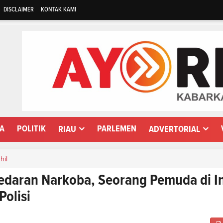
DISCLAIMER
KONTAK KAMI
WA
POLITIK
PARLEMEN
RIAU
ADVERTORIAL
hil
daran Narkoba, Seorang Pemuda di In
olisi