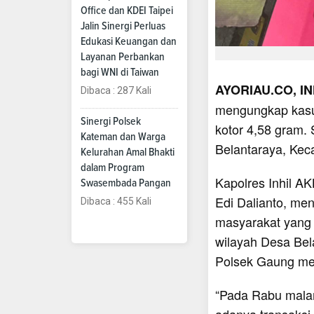
Office dan KDEI Taipei
Jalin Sinergi Perluas
Edukasi Keuangan dan
Layanan Perbankan
bagi WNI di Taiwan
AYORIAU.CO, IN
Dibaca : 287 Kali
mengungkap kasus
Sinergi Polsek
kotor 4,58 gram.
Kateman dan Warga
Belantaraya, Kec
Kelurahan Amal Bhakti
dalam Program
Kapolres Inhil A
Swasembada Pangan
Edi Dalianto, me
Dibaca : 455 Kali
masyarakat yang m
wilayah Desa Bela
Polsek Gaung mel
“Pada Rabu malam
adanya transaksi